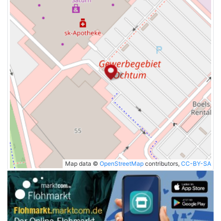
Map data ©
OpenStreetMap
contributors,
CC-BY-SA