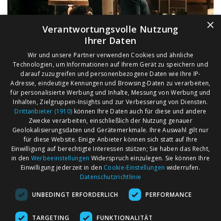
×
Verantwortungsvolle Nutzung
Ihrer Daten
Wir und unsere Partner verwenden Cookies und ähnliche
Technologien, um Informationen auf Ihrem Gerät zu speichern und
darauf zuzugreifen und personenbezogene Daten wie Ihre IP-
Adresse, eindeutige Kennungen und Browsing-Daten zu verarbeiten,
für personalisierte Werbung und Inhalte, Messung von Werbung und
Inhalten, Zielgruppen-Insights und zur Verbesserung von Diensten.
Drittanbieter (1910)
können Ihre Daten auch für diese und andere
Zwecke verarbeiten, einschließlich der Nutzung genauer
Geolokalisierungsdaten und Gerätemerkmale. Ihre Auswahl gilt nur
für diese Website. Einige Anbieter können sich statt auf Ihre
Einwilligung auf berechtigte Interessen stützen; Sie haben das Recht,
AGB
Märkte nach Bundesländern
in den
Werbeeinstellungen
Widerspruch einzulegen. Sie können Ihre
Impressum
Märkte nach PLZ
Einwilligung jederzeit in den
Cookie-Einstellungen
widerrufen.
Datenschutzrichtlinie
Datenschutz
Märkte nach Umkreis
UNBEDINGT ERFORDERLICH
PERFORMANCE
Kontakt
Flohmarkt
Werben bei marktcom
TARGETING
FUNKTIONALITÄT