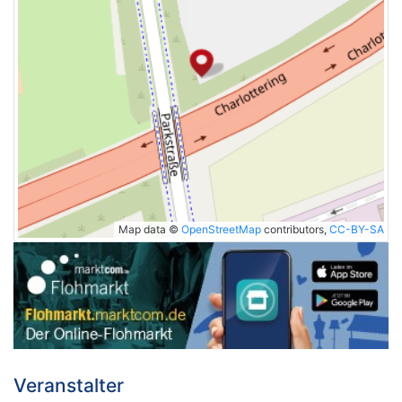
Map data ©
OpenStreetMap
contributors,
CC-BY-SA
Veranstalter