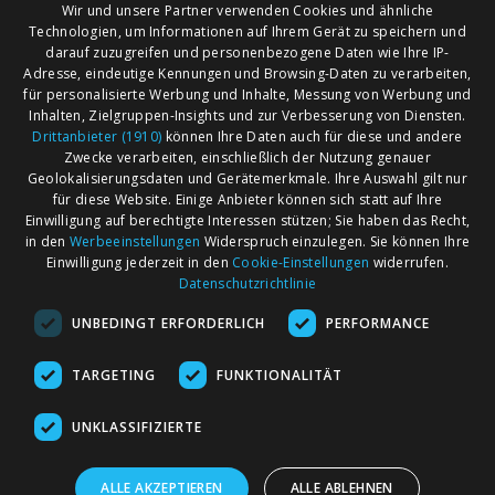
Wir und unsere Partner verwenden Cookies und ähnliche
Technologien, um Informationen auf Ihrem Gerät zu speichern und
darauf zuzugreifen und personenbezogene Daten wie Ihre IP-
Adresse, eindeutige Kennungen und Browsing-Daten zu verarbeiten,
für personalisierte Werbung und Inhalte, Messung von Werbung und
Inhalten, Zielgruppen-Insights und zur Verbesserung von Diensten.
Drittanbieter (1910)
können Ihre Daten auch für diese und andere
Zwecke verarbeiten, einschließlich der Nutzung genauer
Geolokalisierungsdaten und Gerätemerkmale. Ihre Auswahl gilt nur
für diese Website. Einige Anbieter können sich statt auf Ihre
Einwilligung auf berechtigte Interessen stützen; Sie haben das Recht,
AGB
Märkte nach Bundesländern
in den
Werbeeinstellungen
Widerspruch einzulegen. Sie können Ihre
Impressum
Märkte nach PLZ
Einwilligung jederzeit in den
Cookie-Einstellungen
widerrufen.
Datenschutzrichtlinie
Datenschutz
Märkte nach Umkreis
UNBEDINGT ERFORDERLICH
PERFORMANCE
Kontakt
Flohmarkt
Werben bei marktcom
TARGETING
FUNKTIONALITÄT
UNKLASSIFIZIERTE
ALLE AKZEPTIEREN
ALLE ABLEHNEN