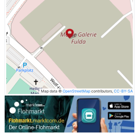
Map data ©
OpenStreetMap
contributors,
CC-BY-SA