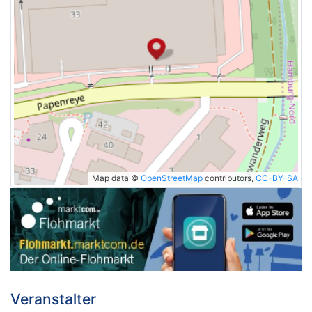
Map data ©
OpenStreetMap
contributors,
CC-BY-SA
Veranstalter