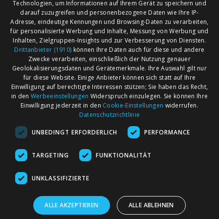
Technologien, um Informationen auf Ihrem Gerät zu speichern und
darauf zuzugreifen und personenbezogene Daten wie Ihre IP-
Adresse, eindeutige Kennungen und Browsing-Daten zu verarbeiten,
für personalisierte Werbung und Inhalte, Messung von Werbung und
Inhalten, Zielgruppen-Insights und zur Verbesserung von Diensten.
Drittanbieter (1910)
können Ihre Daten auch für diese und andere
Zwecke verarbeiten, einschließlich der Nutzung genauer
Geolokalisierungsdaten und Gerätemerkmale. Ihre Auswahl gilt nur
für diese Website. Einige Anbieter können sich statt auf Ihre
Einwilligung auf berechtigte Interessen stützen; Sie haben das Recht,
AGB
Märkte nach Bundesländern
in den
Werbeeinstellungen
Widerspruch einzulegen. Sie können Ihre
Impressum
Märkte nach PLZ
Einwilligung jederzeit in den
Cookie-Einstellungen
widerrufen.
Datenschutzrichtlinie
Datenschutz
Märkte nach Umkreis
UNBEDINGT ERFORDERLICH
PERFORMANCE
Kontakt
Flohmarkt
Werben bei marktcom
TARGETING
FUNKTIONALITÄT
UNKLASSIFIZIERTE
ALLE AKZEPTIEREN
ALLE ABLEHNEN
marktcom.de Deutschland GmbH © 2020