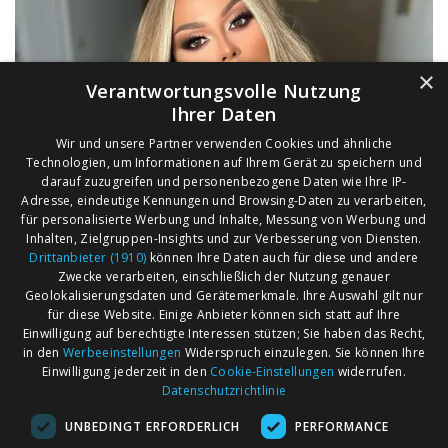
×
Verantwortungsvolle Nutzung
Ihrer Daten
Wir und unsere Partner verwenden Cookies und ähnliche
Technologien, um Informationen auf Ihrem Gerät zu speichern und
darauf zuzugreifen und personenbezogene Daten wie Ihre IP-
Adresse, eindeutige Kennungen und Browsing-Daten zu verarbeiten,
für personalisierte Werbung und Inhalte, Messung von Werbung und
Inhalten, Zielgruppen-Insights und zur Verbesserung von Diensten.
Drittanbieter (1910)
können Ihre Daten auch für diese und andere
Zwecke verarbeiten, einschließlich der Nutzung genauer
Geolokalisierungsdaten und Gerätemerkmale. Ihre Auswahl gilt nur
für diese Website. Einige Anbieter können sich statt auf Ihre
Einwilligung auf berechtigte Interessen stützen; Sie haben das Recht,
AGB
Märkte nach Bundesländern
in den
Werbeeinstellungen
Widerspruch einzulegen. Sie können Ihre
Impressum
Märkte nach PLZ
Einwilligung jederzeit in den
Cookie-Einstellungen
widerrufen.
Datenschutzrichtlinie
Datenschutz
Märkte nach Umkreis
UNBEDINGT ERFORDERLICH
PERFORMANCE
Kontakt
Flohmarkt