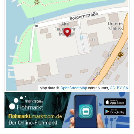
Map data ©
OpenStreetMap
contributors,
CC-BY-SA