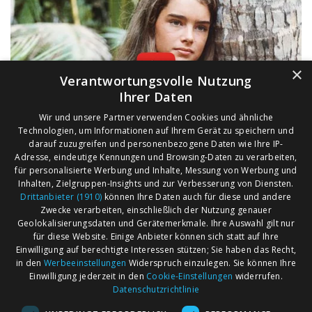
×
Verantwortungsvolle Nutzung
Ihrer Daten
Wir und unsere Partner verwenden Cookies und ähnliche
Technologien, um Informationen auf Ihrem Gerät zu speichern und
darauf zuzugreifen und personenbezogene Daten wie Ihre IP-
Adresse, eindeutige Kennungen und Browsing-Daten zu verarbeiten,
für personalisierte Werbung und Inhalte, Messung von Werbung und
Inhalten, Zielgruppen-Insights und zur Verbesserung von Diensten.
Drittanbieter (1910)
können Ihre Daten auch für diese und andere
Zwecke verarbeiten, einschließlich der Nutzung genauer
Geolokalisierungsdaten und Gerätemerkmale. Ihre Auswahl gilt nur
für diese Website. Einige Anbieter können sich statt auf Ihre
Einwilligung auf berechtigte Interessen stützen; Sie haben das Recht,
AGB
Märkte nach Bundesländern
in den
Werbeeinstellungen
Widerspruch einzulegen. Sie können Ihre
Impressum
Märkte nach PLZ
Einwilligung jederzeit in den
Cookie-Einstellungen
widerrufen.
Datenschutzrichtlinie
Datenschutz
Märkte nach Umkreis