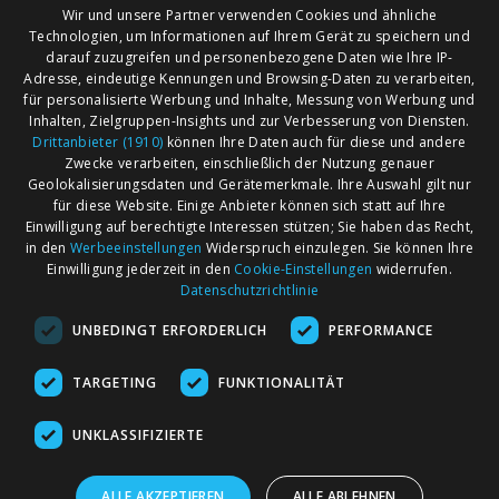
Wir und unsere Partner verwenden Cookies und ähnliche
Technologien, um Informationen auf Ihrem Gerät zu speichern und
darauf zuzugreifen und personenbezogene Daten wie Ihre IP-
Adresse, eindeutige Kennungen und Browsing-Daten zu verarbeiten,
für personalisierte Werbung und Inhalte, Messung von Werbung und
Inhalten, Zielgruppen-Insights und zur Verbesserung von Diensten.
Drittanbieter (1910)
können Ihre Daten auch für diese und andere
Zwecke verarbeiten, einschließlich der Nutzung genauer
Geolokalisierungsdaten und Gerätemerkmale. Ihre Auswahl gilt nur
für diese Website. Einige Anbieter können sich statt auf Ihre
Einwilligung auf berechtigte Interessen stützen; Sie haben das Recht,
AGB
Märkte nach Bundesländern
in den
Werbeeinstellungen
Widerspruch einzulegen. Sie können Ihre
Impressum
Märkte nach PLZ
Einwilligung jederzeit in den
Cookie-Einstellungen
widerrufen.
Datenschutzrichtlinie
Datenschutz
Märkte nach Umkreis
UNBEDINGT ERFORDERLICH
PERFORMANCE
Kontakt
Flohmarkt
Werben bei marktcom
TARGETING
FUNKTIONALITÄT
UNKLASSIFIZIERTE
ALLE AKZEPTIEREN
ALLE ABLEHNEN