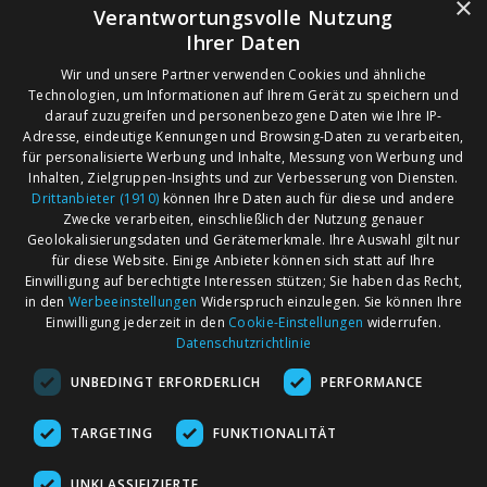
×
Verantwortungsvolle Nutzung
Ihrer Daten
Wir und unsere Partner verwenden Cookies und ähnliche
Technologien, um Informationen auf Ihrem Gerät zu speichern und
darauf zuzugreifen und personenbezogene Daten wie Ihre IP-
Adresse, eindeutige Kennungen und Browsing-Daten zu verarbeiten,
für personalisierte Werbung und Inhalte, Messung von Werbung und
Inhalten, Zielgruppen-Insights und zur Verbesserung von Diensten.
Drittanbieter (1910)
können Ihre Daten auch für diese und andere
Zwecke verarbeiten, einschließlich der Nutzung genauer
Geolokalisierungsdaten und Gerätemerkmale. Ihre Auswahl gilt nur
für diese Website. Einige Anbieter können sich statt auf Ihre
Einwilligung auf berechtigte Interessen stützen; Sie haben das Recht,
AGB
Märkte nach Bundesländern
in den
Werbeeinstellungen
Widerspruch einzulegen. Sie können Ihre
Impressum
Märkte nach PLZ
Einwilligung jederzeit in den
Cookie-Einstellungen
widerrufen.
Datenschutzrichtlinie
Datenschutz
Märkte nach Umkreis
UNBEDINGT ERFORDERLICH
PERFORMANCE
Kontakt
Flohmarkt
Werben bei marktcom
TARGETING
FUNKTIONALITÄT
UNKLASSIFIZIERTE