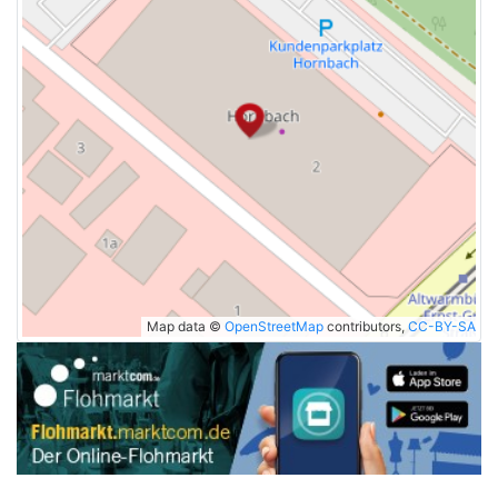
Map data ©
OpenStreetMap
contributors,
CC-BY-SA