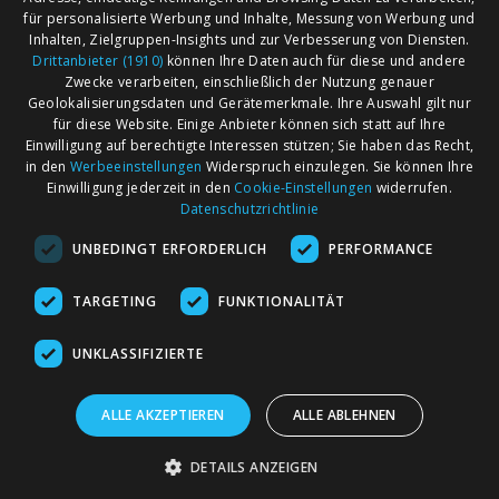
für personalisierte Werbung und Inhalte, Messung von Werbung und
Inhalten, Zielgruppen-Insights und zur Verbesserung von Diensten.
Drittanbieter (1910)
können Ihre Daten auch für diese und andere
Zwecke verarbeiten, einschließlich der Nutzung genauer
Geolokalisierungsdaten und Gerätemerkmale. Ihre Auswahl gilt nur
für diese Website. Einige Anbieter können sich statt auf Ihre
Einwilligung auf berechtigte Interessen stützen; Sie haben das Recht,
AGB
Märkte nach Bundesländern
in den
Werbeeinstellungen
Widerspruch einzulegen. Sie können Ihre
Impressum
Märkte nach PLZ
Einwilligung jederzeit in den
Cookie-Einstellungen
widerrufen.
Datenschutzrichtlinie
Datenschutz
Märkte nach Umkreis
UNBEDINGT ERFORDERLICH
PERFORMANCE
Kontakt
Flohmarkt
Werben bei marktcom
TARGETING
FUNKTIONALITÄT
UNKLASSIFIZIERTE
ALLE AKZEPTIEREN
ALLE ABLEHNEN
marktcom.de Deutschland GmbH © 2020
DETAILS ANZEIGEN