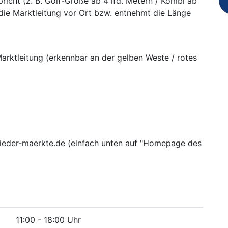
icht (z. B. Golf-Größe ab 4 lfd. Metern / Kombi ab
 die Marktleitung vor Ort bzw. entnehmt die Länge
Marktleitung (erkennbar an der gelben Weste / rotes
ieder-maerkte.de (einfach unten auf "Homepage des
11:00 - 18:00 Uhr