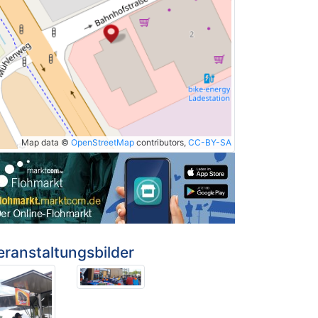
Map data ©
OpenStreetMap
contributors,
CC-BY-SA
eranstaltungsbilder