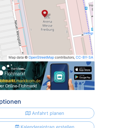
Map data ©
OpenStreetMap
contributors,
CC-BY-SA
ptionen
Anfahrt planen
Kalendereintrag erstellen