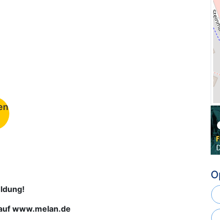
en
O
ldung!
e auf www.melan.de