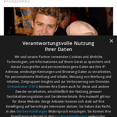
×
Verantwortungsvolle Nutzung
Ihrer Daten
Wir und unsere Partner verwenden Cookies und ähnliche
Technologien, um Informationen auf Ihrem Gerät zu speichern und
darauf zuzugreifen und personenbezogene Daten wie Ihre IP-
Adresse, eindeutige Kennungen und Browsing-Daten zu verarbeiten,
für personalisierte Werbung und Inhalte, Messung von Werbung und
Inhalten, Zielgruppen-Insights und zur Verbesserung von Diensten.
Drittanbieter (1910)
können Ihre Daten auch für diese und andere
Zwecke verarbeiten, einschließlich der Nutzung genauer
Geolokalisierungsdaten und Gerätemerkmale. Ihre Auswahl gilt nur
für diese Website. Einige Anbieter können sich statt auf Ihre
Einwilligung auf berechtigte Interessen stützen; Sie haben das Recht,
AGB
Märkte nach Bundesländern
in den
Werbeeinstellungen
Widerspruch einzulegen. Sie können Ihre
Impressum
Märkte nach PLZ
Einwilligung jederzeit in den
Cookie-Einstellungen
widerrufen.