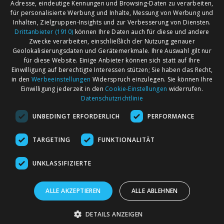
Adresse, eindeutige Kennungen und Browsing-Daten zu verarbeiten,
für personalisierte Werbung und Inhalte, Messung von Werbung und
Inhalten, Zielgruppen-Insights und zur Verbesserung von Diensten.
Drittanbieter (1910)
können Ihre Daten auch für diese und andere
Zwecke verarbeiten, einschließlich der Nutzung genauer
Geolokalisierungsdaten und Gerätemerkmale. Ihre Auswahl gilt nur
für diese Website. Einige Anbieter können sich statt auf Ihre
Einwilligung auf berechtigte Interessen stützen; Sie haben das Recht,
AGB
Märkte nach Bundesländern
in den
Werbeeinstellungen
Widerspruch einzulegen. Sie können Ihre
Impressum
Märkte nach PLZ
Einwilligung jederzeit in den
Cookie-Einstellungen
widerrufen.
Datenschutzrichtlinie
Datenschutz
Märkte nach Umkreis
UNBEDINGT ERFORDERLICH
PERFORMANCE
Kontakt
Flohmarkt
Werben bei marktcom
TARGETING
FUNKTIONALITÄT
UNKLASSIFIZIERTE
ALLE AKZEPTIEREN
ALLE ABLEHNEN
marktcom.de Deutschland GmbH © 2020
DETAILS ANZEIGEN