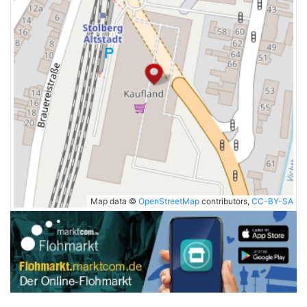
Map data ©
OpenStreetMap
contributors,
CC-BY-SA