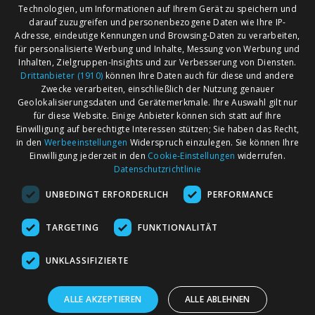
Technologien, um Informationen auf Ihrem Gerät zu speichern und
darauf zuzugreifen und personenbezogene Daten wie Ihre IP-
Adresse, eindeutige Kennungen und Browsing-Daten zu verarbeiten,
für personalisierte Werbung und Inhalte, Messung von Werbung und
Inhalten, Zielgruppen-Insights und zur Verbesserung von Diensten.
Drittanbieter (1910)
können Ihre Daten auch für diese und andere
Zwecke verarbeiten, einschließlich der Nutzung genauer
Geolokalisierungsdaten und Gerätemerkmale. Ihre Auswahl gilt nur
für diese Website. Einige Anbieter können sich statt auf Ihre
Einwilligung auf berechtigte Interessen stützen; Sie haben das Recht,
AGB
Märkte nach Bundesländern
in den
Werbeeinstellungen
Widerspruch einzulegen. Sie können Ihre
Impressum
Märkte nach PLZ
Einwilligung jederzeit in den
Cookie-Einstellungen
widerrufen.
Datenschutzrichtlinie
Datenschutz
Märkte nach Umkreis
UNBEDINGT ERFORDERLICH
PERFORMANCE
Kontakt
Flohmarkt
Werben bei marktcom
TARGETING
FUNKTIONALITÄT
UNKLASSIFIZIERTE
ALLE AKZEPTIEREN
ALLE ABLEHNEN