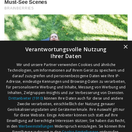
×
Verantwortungsvolle Nutzung
Ihrer Daten
Wir und unsere Partner verwenden Cookies und ähnliche
Technologien, um Informationen auf Ihrem Gerät zu speichern und
darauf zuzugreifen und personenbezogene Daten wie Ihre IP-
Adresse, eindeutige Kennungen und Browsing-Daten zu verarbeiten,
für personalisierte Werbung und Inhalte, Messung von Werbung und
Inhalten, Zielgruppen-Insights und zur Verbesserung von Diensten.
Drittanbieter (1910)
können Ihre Daten auch für diese und andere
Zwecke verarbeiten, einschließlich der Nutzung genauer
Geolokalisierungsdaten und Gerätemerkmale. Ihre Auswahl gilt nur
für diese Website. Einige Anbieter können sich statt auf Ihre
Einwilligung auf berechtigte Interessen stützen; Sie haben das Recht,
AGB
Märkte nach Bundesländern
in den
Werbeeinstellungen
Widerspruch einzulegen. Sie können Ihre
Impressum
Märkte nach PLZ
Einwilligung jederzeit in den
Cookie-Einstellungen
widerrufen.