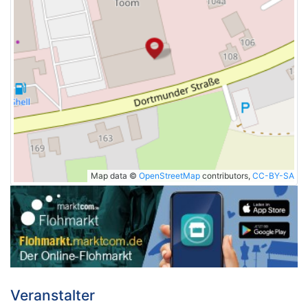
Map data ©
OpenStreetMap
contributors,
CC-BY-SA
Veranstalter