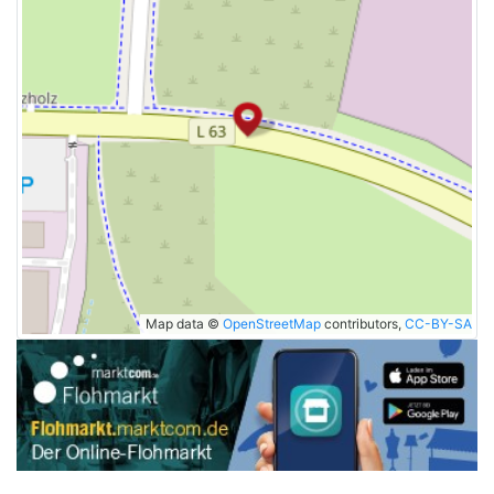
Map data ©
OpenStreetMap
contributors,
CC-BY-SA