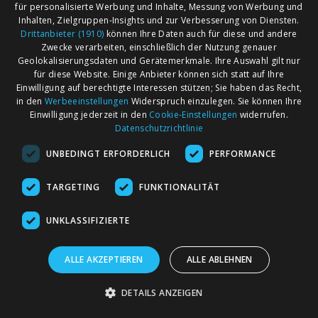
für personalisierte Werbung und Inhalte, Messung von Werbung und
Inhalten, Zielgruppen-Insights und zur Verbesserung von Diensten.
Drittanbieter (1910)
können Ihre Daten auch für diese und andere
Zwecke verarbeiten, einschließlich der Nutzung genauer
Geolokalisierungsdaten und Gerätemerkmale. Ihre Auswahl gilt nur
für diese Website. Einige Anbieter können sich statt auf Ihre
Einwilligung auf berechtigte Interessen stützen; Sie haben das Recht,
AGB
Märkte nach Bundesländern
in den
Werbeeinstellungen
Widerspruch einzulegen. Sie können Ihre
Impressum
Märkte nach PLZ
Einwilligung jederzeit in den
Cookie-Einstellungen
widerrufen.
Datenschutzrichtlinie
Datenschutz
Märkte nach Umkreis
UNBEDINGT ERFORDERLICH
PERFORMANCE
Kontakt
Flohmarkt
Werben bei marktcom
TARGETING
FUNKTIONALITÄT
UNKLASSIFIZIERTE
ALLE AKZEPTIEREN
ALLE ABLEHNEN
marktcom.de Deutschland GmbH © 2020
DETAILS ANZEIGEN