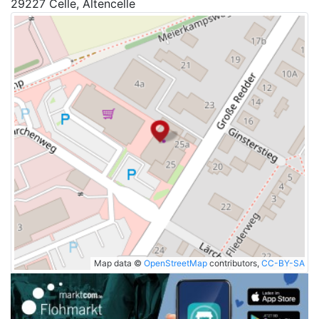
29227 Celle, Altencelle
Map data ©
OpenStreetMap
contributors,
CC-BY-SA