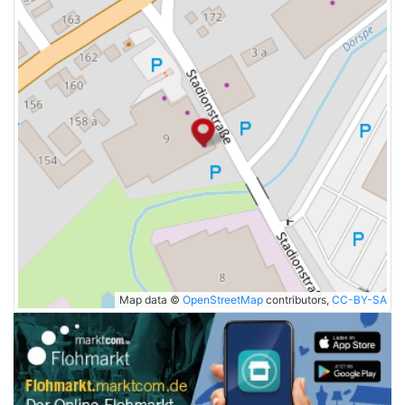
Map data ©
OpenStreetMap
contributors,
CC-BY-SA