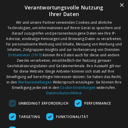
×
Verantwortungsvolle Nutzung
Ihrer Daten
Wir und unsere Partner verwenden Cookies und ähnliche
Technologien, um Informationen auf Ihrem Gerät zu speichern und
darauf zuzugreifen und personenbezogene Daten wie Ihre IP-
Adresse, eindeutige Kennungen und Browsing-Daten zu verarbeiten,
für personalisierte Werbung und Inhalte, Messung von Werbung und
Inhalten, Zielgruppen-Insights und zur Verbesserung von Diensten.
Drittanbieter (1910)
können Ihre Daten auch für diese und andere
Zwecke verarbeiten, einschließlich der Nutzung genauer
Geolokalisierungsdaten und Gerätemerkmale. Ihre Auswahl gilt nur
für diese Website. Einige Anbieter können sich statt auf Ihre
Einwilligung auf berechtigte Interessen stützen; Sie haben das Recht,
AGB
Märkte nach Bundesländern
in den
Werbeeinstellungen
Widerspruch einzulegen. Sie können Ihre
Impressum
Märkte nach PLZ
Einwilligung jederzeit in den
Cookie-Einstellungen
widerrufen.
Datenschutzrichtlinie
Datenschutz
Märkte nach Umkreis
UNBEDINGT ERFORDERLICH
PERFORMANCE
Kontakt
Flohmarkt
Werben bei marktcom
TARGETING
FUNKTIONALITÄT