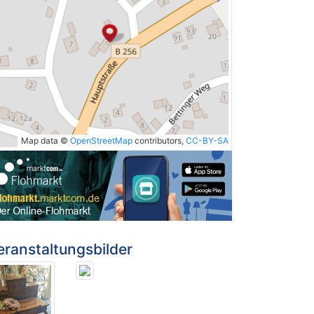
Map data ©
OpenStreetMap
contributors,
CC-BY-SA
eranstaltungsbilder