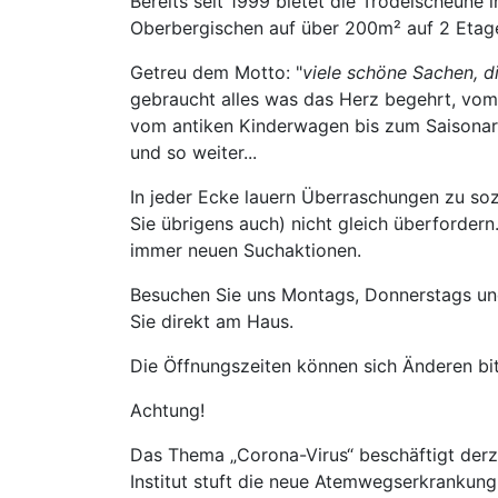
Bereits seit 1999 bietet die Trödelscheune
Oberbergischen auf über 200m² auf 2 Etage
Getreu dem Motto: "
viele schöne Sachen, d
gebraucht alles was das Herz begehrt, vom 
vom antiken Kinderwagen bis zum Saisonar
und so weiter...
In jeder Ecke lauern Überraschungen zu soz
Sie übrigens auch) nicht gleich überforde
immer neuen Suchaktionen.
Besuchen Sie uns Montags, Donnerstags und
Sie direkt am Haus.
Die Öffnungszeiten können sich Änderen bitt
Achtung!
Das Thema „Corona-Virus“ beschäftigt derze
Institut stuft die neue Atemwegserkrankung