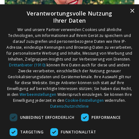
×
Verantwortungsvolle Nutzung
Ihrer Daten
Wir und unsere Partner verwenden Cookies und ähnliche
Technologien, um Informationen auf Ihrem Gerät zu speichern und
darauf zuzugreifen und personenbezogene Daten wie Ihre IP-
Adresse, eindeutige Kennungen und Browsing-Daten zu verarbeiten,
für personalisierte Werbung und Inhalte, Messung von Werbung und
Inhalten, Zielgruppen-Insights und zur Verbesserung von Diensten.
Drittanbieter (1910)
können Ihre Daten auch für diese und andere
Zwecke verarbeiten, einschließlich der Nutzung genauer
Geolokalisierungsdaten und Gerätemerkmale. Ihre Auswahl gilt nur
für diese Website. Einige Anbieter können sich statt auf Ihre
Einwilligung auf berechtigte Interessen stützen; Sie haben das Recht,
AGB
Märkte nach Bundesländern
in den
Werbeeinstellungen
Widerspruch einzulegen. Sie können Ihre
Impressum
Märkte nach PLZ
Einwilligung jederzeit in den
Cookie-Einstellungen
widerrufen.
Datenschutzrichtlinie
Datenschutz
Märkte nach Umkreis
UNBEDINGT ERFORDERLICH
PERFORMANCE
Kontakt
Flohmarkt
Werben bei marktcom
TARGETING
FUNKTIONALITÄT