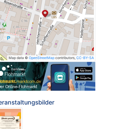
Map data ©
OpenStreetMap
contributors,
CC-BY-SA
eranstaltungsbilder