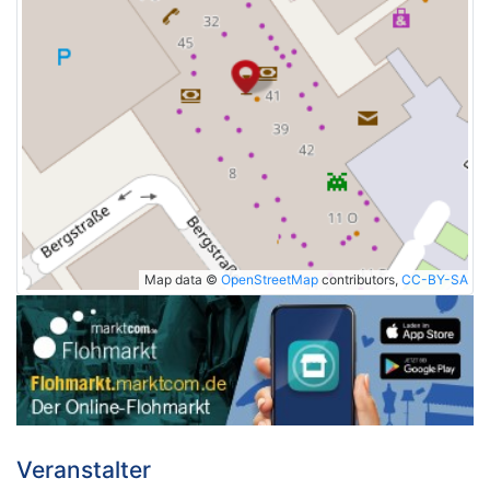
Map data ©
OpenStreetMap
contributors,
CC-BY-SA
Veranstalter