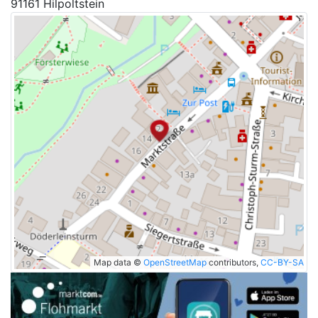
91161 Hilpoltstein
Map data ©
OpenStreetMap
contributors,
CC-BY-SA