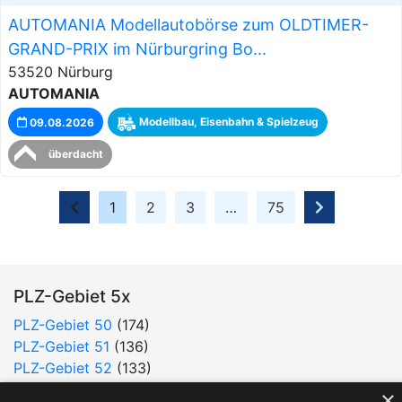
AUTOMANIA Modellautobörse zum OLDTIMER-
GRAND-PRIX im Nürburgring Bo...
53520 Nürburg
AUTOMANIA
09.08.2026
Modellbau, Eisenbahn & Spielzeug
überdacht
1
2
3
…
75
PLZ-Gebiet 5x
PLZ-Gebiet 50
(174)
PLZ-Gebiet 51
(136)
PLZ-Gebiet 52
(133)
PLZ-Gebiet 53
(203)
×