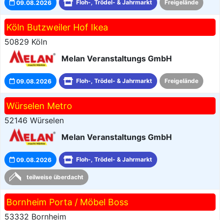
09.08.2026
Floh-, Trödel- & Jahrmarkt
Freigelände
Köln Butzweiler Hof Ikea
50829 Köln
Melan Veranstaltungs GmbH
09.08.2026
Floh-, Trödel- & Jahrmarkt
Freigelände
Würselen Metro
52146 Würselen
Melan Veranstaltungs GmbH
09.08.2026
Floh-, Trödel- & Jahrmarkt
teilweise überdacht
Bornheim Porta / Möbel Boss
53332 Bornheim