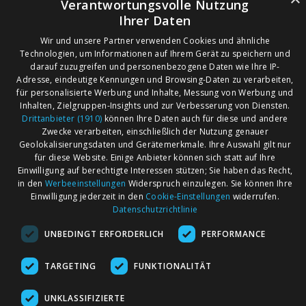
Verantwortungsvolle Nutzung
PLZ-Gebiet 54
(154)
Ihrer Daten
PLZ-Gebiet 55
(336)
PLZ-Gebiet 56
(83)
Wir und unsere Partner verwenden Cookies und ähnliche
Technologien, um Informationen auf Ihrem Gerät zu speichern und
PLZ-Gebiet 57
(66)
darauf zuzugreifen und personenbezogene Daten wie Ihre IP-
PLZ-Gebiet 58
(79)
Adresse, eindeutige Kennungen und Browsing-Daten zu verarbeiten,
PLZ-Gebiet 59
(129)
für personalisierte Werbung und Inhalte, Messung von Werbung und
Inhalten, Zielgruppen-Insights und zur Verbesserung von Diensten.
Drittanbieter (1910)
können Ihre Daten auch für diese und andere
Zwecke verarbeiten, einschließlich der Nutzung genauer
AGB
Märkte nach Bundesländern
Geolokalisierungsdaten und Gerätemerkmale. Ihre Auswahl gilt nur
Impressum
Märkte nach PLZ
für diese Website. Einige Anbieter können sich statt auf Ihre
Einwilligung auf berechtigte Interessen stützen; Sie haben das Recht,
Datenschutz
Märkte nach Umkreis
in den
Werbeeinstellungen
Widerspruch einzulegen. Sie können Ihre
Kontakt
Flohmarkt
Einwilligung jederzeit in den
Cookie-Einstellungen
widerrufen.
Datenschutzrichtlinie
Werben bei marktcom
UNBEDINGT ERFORDERLICH
PERFORMANCE
TARGETING
FUNKTIONALITÄT
UNKLASSIFIZIERTE