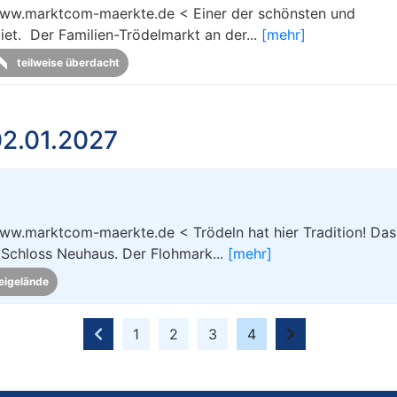
www.marktcom-maerkte.de < Einer der schönsten und
iet. Der Familien-Trödelmarkt an der...
[mehr]
teilweise überdacht
2.01.2027
ww.marktcom-maerkte.de < Trödeln hat hier Tradition! Das 
 Schloss Neuhaus. Der Flohmark...
[mehr]
eigelände
1
2
3
4