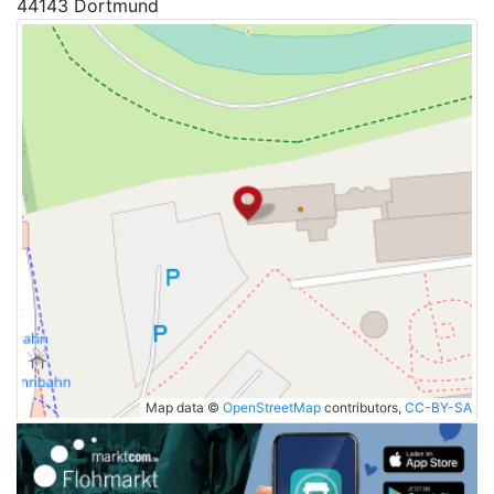
44143 Dortmund
Map data ©
OpenStreetMap
contributors,
CC-BY-SA