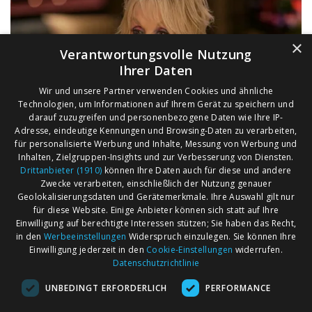
×
Verantwortungsvolle Nutzung
Ihrer Daten
Wir und unsere Partner verwenden Cookies und ähnliche
Technologien, um Informationen auf Ihrem Gerät zu speichern und
darauf zuzugreifen und personenbezogene Daten wie Ihre IP-
Adresse, eindeutige Kennungen und Browsing-Daten zu verarbeiten,
für personalisierte Werbung und Inhalte, Messung von Werbung und
Inhalten, Zielgruppen-Insights und zur Verbesserung von Diensten.
Drittanbieter (1910)
können Ihre Daten auch für diese und andere
Zwecke verarbeiten, einschließlich der Nutzung genauer
Geolokalisierungsdaten und Gerätemerkmale. Ihre Auswahl gilt nur
für diese Website. Einige Anbieter können sich statt auf Ihre
Einwilligung auf berechtigte Interessen stützen; Sie haben das Recht,
AGB
Märkte nach Bundesländern
in den
Werbeeinstellungen
Widerspruch einzulegen. Sie können Ihre
Impressum
Märkte nach PLZ
Einwilligung jederzeit in den
Cookie-Einstellungen
widerrufen.
Datenschutzrichtlinie
Datenschutz
Märkte nach Umkreis
UNBEDINGT ERFORDERLICH
PERFORMANCE
Kontakt
Flohmarkt
Werben bei marktcom