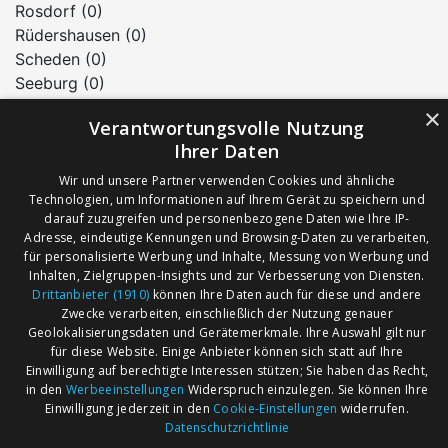
Rosdorf (0)
Rüdershausen (0)
Scheden (0)
Seeburg (0)
Seulingen (0)
×
Verantwortungsvolle Nutzung
Staufenberg (1)
Ihrer Daten
Waake (0)
Wollbrandshausen (0)
Wir und unsere Partner verwenden Cookies und ähnliche
Technologien, um Informationen auf Ihrem Gerät zu speichern und
Wollershausen (0)
darauf zuzugreifen und personenbezogene Daten wie Ihre IP-
Adresse, eindeutige Kennungen und Browsing-Daten zu verarbeiten,
für personalisierte Werbung und Inhalte, Messung von Werbung und
AGB
Märkte nach Bundesländern
Inhalten, Zielgruppen-Insights und zur Verbesserung von Diensten.
Drittanbieter (1910)
können Ihre Daten auch für diese und andere
Impressum
Märkte nach PLZ
Zwecke verarbeiten, einschließlich der Nutzung genauer
Datenschutz
Märkte nach Umkreis
Geolokalisierungsdaten und Gerätemerkmale. Ihre Auswahl gilt nur
für diese Website. Einige Anbieter können sich statt auf Ihre
Kontakt
Flohmarkt
Einwilligung auf berechtigte Interessen stützen; Sie haben das Recht,
Werben bei marktcom
in den
Werbeeinstellungen
Widerspruch einzulegen. Sie können Ihre
Einwilligung jederzeit in den
Cookie-Einstellungen
widerrufen.
Datenschutzrichtlinie