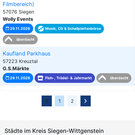
Filmbereich)
57076 Siegen
Wolly Events
29.11.2026
Musik, CD & Schallplattenbörse
überdacht
Kaufland Parkhaus
57223 Kreuztal
G.S.Märkte
29.11.2026
Floh-, Trödel- & Jahrmarkt
überdacht
1
2
Städte im Kreis Siegen-Wittgenstein