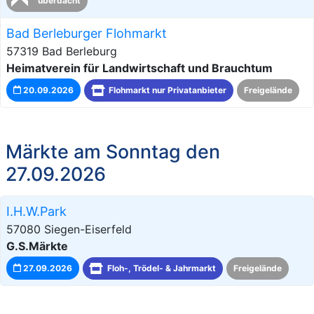
überdacht
Bad Berleburger Flohmarkt
57319 Bad Berleburg
Heimatverein für Landwirtschaft und Brauchtum
20.09.2026
Flohmarkt nur Privatanbieter
Freigelände
Märkte am Sonntag den
27.09.2026
I.H.W.Park
57080 Siegen-Eiserfeld
G.S.Märkte
27.09.2026
Floh-, Trödel- & Jahrmarkt
Freigelände