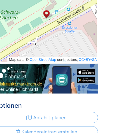
Map data ©
OpenStreetMap
contributors,
CC-BY-SA
ptionen
Anfahrt planen
Kalendereintrag erstellen