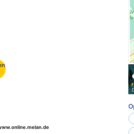
en
O
 www.online.melan.de