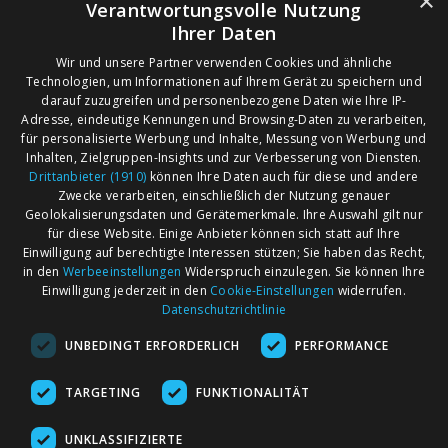
×
Verantwortungsvolle Nutzung
Ihrer Daten
Wir und unsere Partner verwenden Cookies und ähnliche
Technologien, um Informationen auf Ihrem Gerät zu speichern und
darauf zuzugreifen und personenbezogene Daten wie Ihre IP-
Adresse, eindeutige Kennungen und Browsing-Daten zu verarbeiten,
für personalisierte Werbung und Inhalte, Messung von Werbung und
Inhalten, Zielgruppen-Insights und zur Verbesserung von Diensten.
Drittanbieter (1910)
können Ihre Daten auch für diese und andere
Zwecke verarbeiten, einschließlich der Nutzung genauer
Geolokalisierungsdaten und Gerätemerkmale. Ihre Auswahl gilt nur
für diese Website. Einige Anbieter können sich statt auf Ihre
Einwilligung auf berechtigte Interessen stützen; Sie haben das Recht,
AGB
Märkte nach Bundesländern
in den
Werbeeinstellungen
Widerspruch einzulegen. Sie können Ihre
Impressum
Märkte nach PLZ
Einwilligung jederzeit in den
Cookie-Einstellungen
widerrufen.
Datenschutzrichtlinie
Datenschutz
Märkte nach Umkreis
UNBEDINGT ERFORDERLICH
PERFORMANCE
Kontakt
Flohmarkt
Werben bei marktcom
TARGETING
FUNKTIONALITÄT
UNKLASSIFIZIERTE