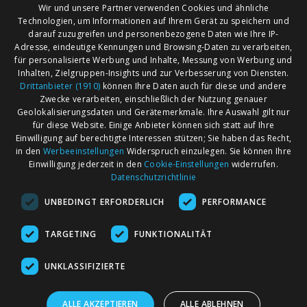
Wir und unsere Partner verwenden Cookies und ähnliche
Technologien, um Informationen auf Ihrem Gerät zu speichern und
darauf zuzugreifen und personenbezogene Daten wie Ihre IP-
Adresse, eindeutige Kennungen und Browsing-Daten zu verarbeiten,
für personalisierte Werbung und Inhalte, Messung von Werbung und
Inhalten, Zielgruppen-Insights und zur Verbesserung von Diensten.
Drittanbieter (1910)
können Ihre Daten auch für diese und andere
Zwecke verarbeiten, einschließlich der Nutzung genauer
Geolokalisierungsdaten und Gerätemerkmale. Ihre Auswahl gilt nur
für diese Website. Einige Anbieter können sich statt auf Ihre
Einwilligung auf berechtigte Interessen stützen; Sie haben das Recht,
AGB
Märkte nach Bundesländern
in den
Werbeeinstellungen
Widerspruch einzulegen. Sie können Ihre
Impressum
Märkte nach PLZ
Einwilligung jederzeit in den
Cookie-Einstellungen
widerrufen.
Datenschutzrichtlinie
Datenschutz
Märkte nach Umkreis
UNBEDINGT ERFORDERLICH
PERFORMANCE
Kontakt
Flohmarkt
Werben bei marktcom
TARGETING
FUNKTIONALITÄT
UNKLASSIFIZIERTE
ALLE AKZEPTIEREN
ALLE ABLEHNEN