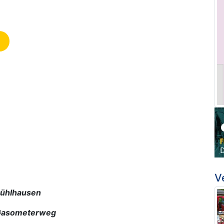
V
lhausen
ometerweg