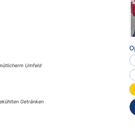
O
emütlicherm Umfeld
gekühlten Getränken