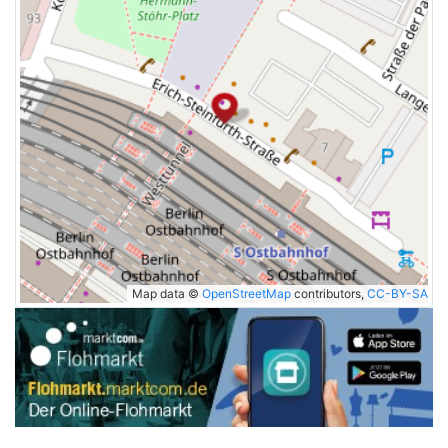
Map data ©
OpenStreetMap
contributors,
CC-BY-SA