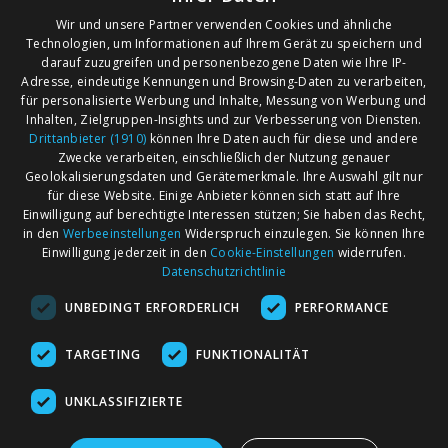
Wir und unsere Partner verwenden Cookies und ähnliche
Technologien, um Informationen auf Ihrem Gerät zu speichern und
darauf zuzugreifen und personenbezogene Daten wie Ihre IP-
Adresse, eindeutige Kennungen und Browsing-Daten zu verarbeiten,
für personalisierte Werbung und Inhalte, Messung von Werbung und
Inhalten, Zielgruppen-Insights und zur Verbesserung von Diensten.
Drittanbieter (1910)
können Ihre Daten auch für diese und andere
Zwecke verarbeiten, einschließlich der Nutzung genauer
Geolokalisierungsdaten und Gerätemerkmale. Ihre Auswahl gilt nur
für diese Website. Einige Anbieter können sich statt auf Ihre
Einwilligung auf berechtigte Interessen stützen; Sie haben das Recht,
AGB
Märkte nach Bundesländern
in den
Werbeeinstellungen
Widerspruch einzulegen. Sie können Ihre
Impressum
Märkte nach PLZ
Einwilligung jederzeit in den
Cookie-Einstellungen
widerrufen.
Datenschutzrichtlinie
Datenschutz
Märkte nach Umkreis
UNBEDINGT ERFORDERLICH
PERFORMANCE
Kontakt
Flohmarkt
Werben bei marktcom
TARGETING
FUNKTIONALITÄT
UNKLASSIFIZIERTE