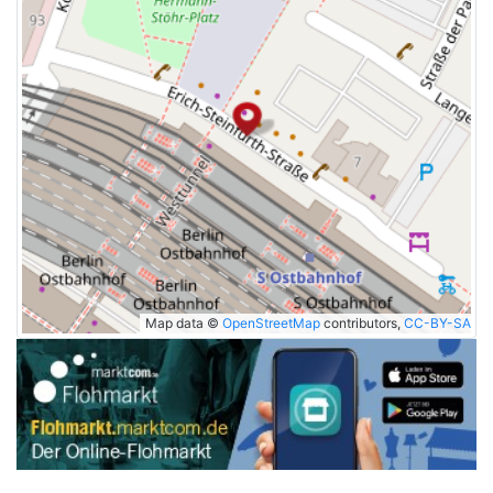
Map data ©
OpenStreetMap
contributors,
CC-BY-SA