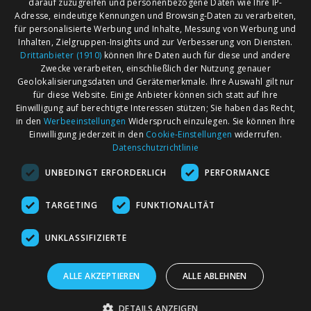
darauf zuzugreifen und personenbezogene Daten wie Ihre IP-
Adresse, eindeutige Kennungen und Browsing-Daten zu verarbeiten,
für personalisierte Werbung und Inhalte, Messung von Werbung und
Inhalten, Zielgruppen-Insights und zur Verbesserung von Diensten.
Drittanbieter (1910)
können Ihre Daten auch für diese und andere
Zwecke verarbeiten, einschließlich der Nutzung genauer
Geolokalisierungsdaten und Gerätemerkmale. Ihre Auswahl gilt nur
für diese Website. Einige Anbieter können sich statt auf Ihre
Einwilligung auf berechtigte Interessen stützen; Sie haben das Recht,
AGB
Märkte nach Bundesländern
in den
Werbeeinstellungen
Widerspruch einzulegen. Sie können Ihre
Impressum
Märkte nach PLZ
Einwilligung jederzeit in den
Cookie-Einstellungen
widerrufen.
Datenschutzrichtlinie
Datenschutz
Märkte nach Umkreis
UNBEDINGT ERFORDERLICH
PERFORMANCE
Kontakt
Flohmarkt
Werben bei marktcom
TARGETING
FUNKTIONALITÄT
UNKLASSIFIZIERTE
ALLE AKZEPTIEREN
ALLE ABLEHNEN
marktcom.de Deutschland GmbH © 2020
DETAILS ANZEIGEN