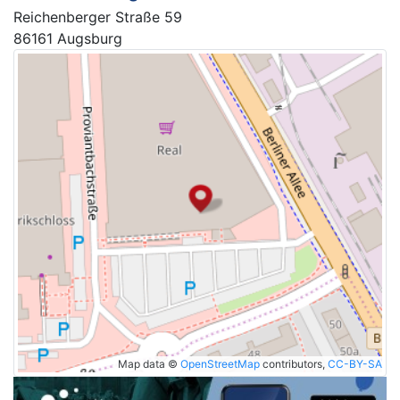
Reichenberger Straße 59
86161 Augsburg
Map data ©
OpenStreetMap
contributors,
CC-BY-SA