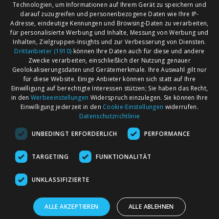
Technologien, um Informationen auf Ihrem Gerät zu speichern und
darauf zuzugreifen und personenbezogene Daten wie Ihre IP-
Adresse, eindeutige Kennungen und Browsing-Daten zu verarbeiten,
für personalisierte Werbung und Inhalte, Messung von Werbung und
Inhalten, Zielgruppen-Insights und zur Verbesserung von Diensten.
Drittanbieter (1910)
können Ihre Daten auch für diese und andere
Zwecke verarbeiten, einschließlich der Nutzung genauer
Geolokalisierungsdaten und Gerätemerkmale. Ihre Auswahl gilt nur
für diese Website. Einige Anbieter können sich statt auf Ihre
Einwilligung auf berechtigte Interessen stützen; Sie haben das Recht,
AGB
Märkte nach Bundesländern
in den
Werbeeinstellungen
Widerspruch einzulegen. Sie können Ihre
Impressum
Märkte nach PLZ
Einwilligung jederzeit in den
Cookie-Einstellungen
widerrufen.
Datenschutzrichtlinie
Datenschutz
Märkte nach Umkreis
UNBEDINGT ERFORDERLICH
PERFORMANCE
Kontakt
Flohmarkt
Werben bei marktcom
TARGETING
FUNKTIONALITÄT
UNKLASSIFIZIERTE
ALLE AKZEPTIEREN
ALLE ABLEHNEN