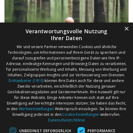
×
Verantwortungsvolle Nutzung
Ihrer Daten
Wir und unsere Partner verwenden Cookies und ähnliche
Technologien, um Informationen auf Ihrem Gerät zu speichern und
darauf zuzugreifen und personenbezogene Daten wie Ihre IP-
Adresse, eindeutige Kennungen und Browsing-Daten zu verarbeiten,
für personalisierte Werbung und Inhalte, Messung von Werbung und
Inhalten, Zielgruppen-Insights und zur Verbesserung von Diensten.
Drittanbieter (1910)
können Ihre Daten auch für diese und andere
Zwecke verarbeiten, einschließlich der Nutzung genauer
Geolokalisierungsdaten und Gerätemerkmale. Ihre Auswahl gilt nur
für diese Website. Einige Anbieter können sich statt auf Ihre
Einwilligung auf berechtigte Interessen stützen; Sie haben das Recht,
AGB
Märkte nach Bundesländern
in den
Werbeeinstellungen
Widerspruch einzulegen. Sie können Ihre
Impressum
Märkte nach PLZ
Einwilligung jederzeit in den
Cookie-Einstellungen
widerrufen.
Datenschutzrichtlinie
Datenschutz
Märkte nach Umkreis
UNBEDINGT ERFORDERLICH
PERFORMANCE
Kontakt
Flohmarkt