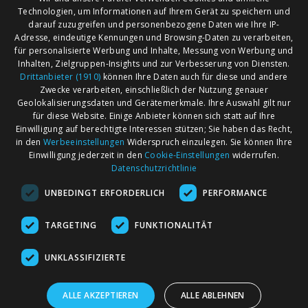
Technologien, um Informationen auf Ihrem Gerät zu speichern und
darauf zuzugreifen und personenbezogene Daten wie Ihre IP-
Adresse, eindeutige Kennungen und Browsing-Daten zu verarbeiten,
für personalisierte Werbung und Inhalte, Messung von Werbung und
Inhalten, Zielgruppen-Insights und zur Verbesserung von Diensten.
Drittanbieter (1910)
können Ihre Daten auch für diese und andere
Zwecke verarbeiten, einschließlich der Nutzung genauer
Geolokalisierungsdaten und Gerätemerkmale. Ihre Auswahl gilt nur
für diese Website. Einige Anbieter können sich statt auf Ihre
Einwilligung auf berechtigte Interessen stützen; Sie haben das Recht,
AGB
Märkte nach Bundesländern
in den
Werbeeinstellungen
Widerspruch einzulegen. Sie können Ihre
Impressum
Märkte nach PLZ
Einwilligung jederzeit in den
Cookie-Einstellungen
widerrufen.
Datenschutzrichtlinie
Datenschutz
Märkte nach Umkreis
UNBEDINGT ERFORDERLICH
PERFORMANCE
Kontakt
Flohmarkt
Werben bei marktcom
TARGETING
FUNKTIONALITÄT
UNKLASSIFIZIERTE
ALLE AKZEPTIEREN
ALLE ABLEHNEN