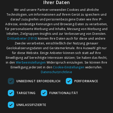
Ihrer Daten
Wir und unsere Partner verwenden Cookies und ähnliche
Technologien, um Informationen auf Ihrem Gerät zu speichern und
darauf zuzugreifen und personenbezogene Daten wie Ihre IP-
Adresse, eindeutige Kennungen und Browsing-Daten zu verarbeiten,
für personalisierte Werbung und Inhalte, Messung von Werbung und
Inhalten, Zielgruppen-Insights und zur Verbesserung von Diensten.
Drittanbieter (1910)
können Ihre Daten auch für diese und andere
Zwecke verarbeiten, einschließlich der Nutzung genauer
Geolokalisierungsdaten und Gerätemerkmale. Ihre Auswahl gilt nur
für diese Website. Einige Anbieter können sich statt auf Ihre
Einwilligung auf berechtigte Interessen stützen; Sie haben das Recht,
AGB
Märkte nach Bundesländern
in den
Werbeeinstellungen
Widerspruch einzulegen. Sie können Ihre
Impressum
Märkte nach PLZ
Einwilligung jederzeit in den
Cookie-Einstellungen
widerrufen.
Datenschutzrichtlinie
Datenschutz
Märkte nach Umkreis
UNBEDINGT ERFORDERLICH
PERFORMANCE
Kontakt
Flohmarkt
Werben bei marktcom
TARGETING
FUNKTIONALITÄT
UNKLASSIFIZIERTE