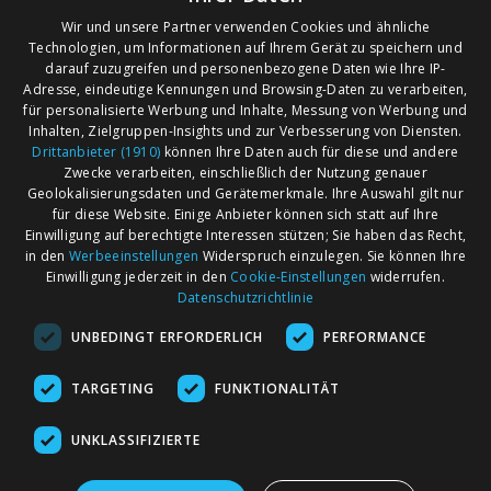
Wir und unsere Partner verwenden Cookies und ähnliche
Technologien, um Informationen auf Ihrem Gerät zu speichern und
darauf zuzugreifen und personenbezogene Daten wie Ihre IP-
Adresse, eindeutige Kennungen und Browsing-Daten zu verarbeiten,
für personalisierte Werbung und Inhalte, Messung von Werbung und
Inhalten, Zielgruppen-Insights und zur Verbesserung von Diensten.
Drittanbieter (1910)
können Ihre Daten auch für diese und andere
Zwecke verarbeiten, einschließlich der Nutzung genauer
Geolokalisierungsdaten und Gerätemerkmale. Ihre Auswahl gilt nur
für diese Website. Einige Anbieter können sich statt auf Ihre
Einwilligung auf berechtigte Interessen stützen; Sie haben das Recht,
AGB
Märkte nach Bundesländern
in den
Werbeeinstellungen
Widerspruch einzulegen. Sie können Ihre
Impressum
Märkte nach PLZ
Einwilligung jederzeit in den
Cookie-Einstellungen
widerrufen.
Datenschutzrichtlinie
Datenschutz
Märkte nach Umkreis
UNBEDINGT ERFORDERLICH
PERFORMANCE
Kontakt
Flohmarkt
Werben bei marktcom
TARGETING
FUNKTIONALITÄT
UNKLASSIFIZIERTE