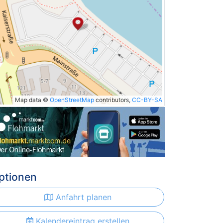
Map data ©
OpenStreetMap
contributors,
CC-BY-SA
ptionen
Anfahrt planen
Kalendereintrag erstellen