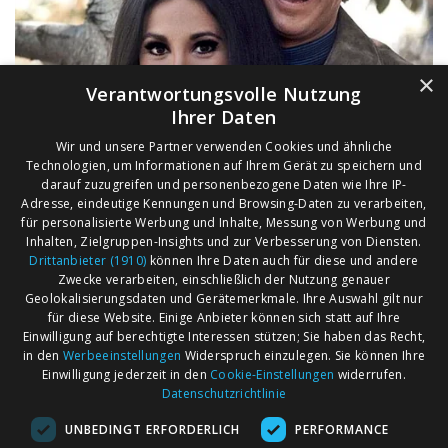
×
Verantwortungsvolle Nutzung
Ihrer Daten
Wir und unsere Partner verwenden Cookies und ähnliche
Technologien, um Informationen auf Ihrem Gerät zu speichern und
darauf zuzugreifen und personenbezogene Daten wie Ihre IP-
Adresse, eindeutige Kennungen und Browsing-Daten zu verarbeiten,
für personalisierte Werbung und Inhalte, Messung von Werbung und
Inhalten, Zielgruppen-Insights und zur Verbesserung von Diensten.
Drittanbieter (1910)
können Ihre Daten auch für diese und andere
Zwecke verarbeiten, einschließlich der Nutzung genauer
Geolokalisierungsdaten und Gerätemerkmale. Ihre Auswahl gilt nur
für diese Website. Einige Anbieter können sich statt auf Ihre
Einwilligung auf berechtigte Interessen stützen; Sie haben das Recht,
AGB
Märkte nach Bundesländern
in den
Werbeeinstellungen
Widerspruch einzulegen. Sie können Ihre
Impressum
Märkte nach PLZ
Einwilligung jederzeit in den
Cookie-Einstellungen
widerrufen.
Datenschutzrichtlinie
Datenschutz
Märkte nach Umkreis
UNBEDINGT ERFORDERLICH
PERFORMANCE
Kontakt
Flohmarkt