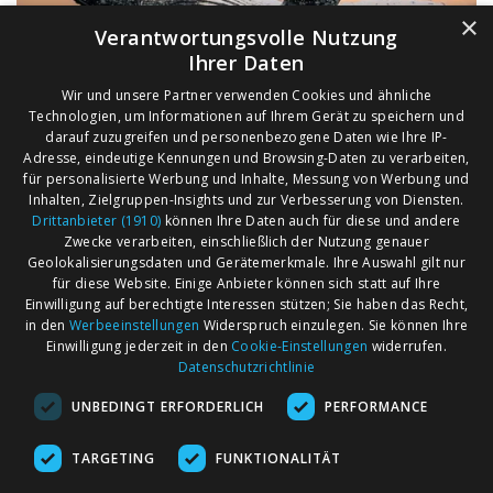
×
Verantwortungsvolle Nutzung
Ihrer Daten
Wir und unsere Partner verwenden Cookies und ähnliche
Technologien, um Informationen auf Ihrem Gerät zu speichern und
darauf zuzugreifen und personenbezogene Daten wie Ihre IP-
Adresse, eindeutige Kennungen und Browsing-Daten zu verarbeiten,
für personalisierte Werbung und Inhalte, Messung von Werbung und
Inhalten, Zielgruppen-Insights und zur Verbesserung von Diensten.
Drittanbieter (1910)
können Ihre Daten auch für diese und andere
Zwecke verarbeiten, einschließlich der Nutzung genauer
Geolokalisierungsdaten und Gerätemerkmale. Ihre Auswahl gilt nur
für diese Website. Einige Anbieter können sich statt auf Ihre
Einwilligung auf berechtigte Interessen stützen; Sie haben das Recht,
AGB
Märkte nach Bundesländern
in den
Werbeeinstellungen
Widerspruch einzulegen. Sie können Ihre
Impressum
Märkte nach PLZ
Einwilligung jederzeit in den
Cookie-Einstellungen
widerrufen.
Datenschutzrichtlinie
Datenschutz
Märkte nach Umkreis
UNBEDINGT ERFORDERLICH
PERFORMANCE
Kontakt
Flohmarkt
Werben bei marktcom
TARGETING
FUNKTIONALITÄT