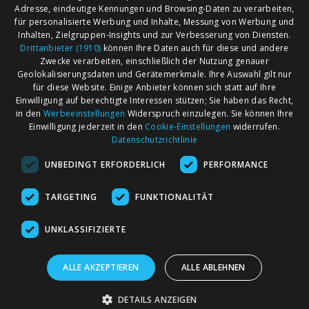
Adresse, eindeutige Kennungen und Browsing-Daten zu verarbeiten,
für personalisierte Werbung und Inhalte, Messung von Werbung und
Inhalten, Zielgruppen-Insights und zur Verbesserung von Diensten.
Drittanbieter (1910)
können Ihre Daten auch für diese und andere
Zwecke verarbeiten, einschließlich der Nutzung genauer
Geolokalisierungsdaten und Gerätemerkmale. Ihre Auswahl gilt nur
für diese Website. Einige Anbieter können sich statt auf Ihre
Einwilligung auf berechtigte Interessen stützen; Sie haben das Recht,
AGB
Märkte nach Bundesländern
in den
Werbeeinstellungen
Widerspruch einzulegen. Sie können Ihre
Impressum
Märkte nach PLZ
Einwilligung jederzeit in den
Cookie-Einstellungen
widerrufen.
Datenschutzrichtlinie
Datenschutz
Märkte nach Umkreis
UNBEDINGT ERFORDERLICH
PERFORMANCE
Kontakt
Flohmarkt
Werben bei marktcom
TARGETING
FUNKTIONALITÄT
UNKLASSIFIZIERTE
ALLE AKZEPTIEREN
ALLE ABLEHNEN
marktcom.de Deutschland GmbH © 2020
DETAILS ANZEIGEN