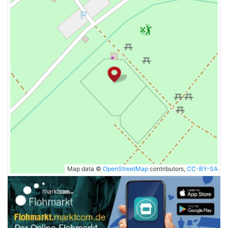
Map data ©
OpenStreetMap
contributors,
CC-BY-SA