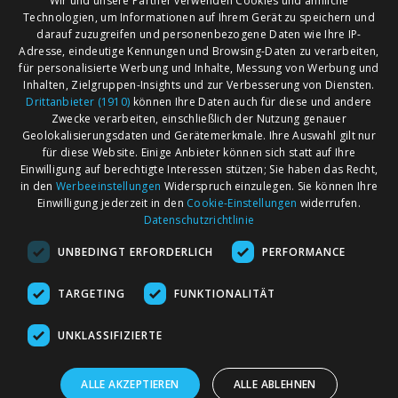
Wir und unsere Partner verwenden Cookies und ähnliche
Technologien, um Informationen auf Ihrem Gerät zu speichern und
darauf zuzugreifen und personenbezogene Daten wie Ihre IP-
Adresse, eindeutige Kennungen und Browsing-Daten zu verarbeiten,
für personalisierte Werbung und Inhalte, Messung von Werbung und
Inhalten, Zielgruppen-Insights und zur Verbesserung von Diensten.
Drittanbieter (1910)
können Ihre Daten auch für diese und andere
Zwecke verarbeiten, einschließlich der Nutzung genauer
Geolokalisierungsdaten und Gerätemerkmale. Ihre Auswahl gilt nur
für diese Website. Einige Anbieter können sich statt auf Ihre
Einwilligung auf berechtigte Interessen stützen; Sie haben das Recht,
AGB
Märkte nach Bundesländern
in den
Werbeeinstellungen
Widerspruch einzulegen. Sie können Ihre
Impressum
Märkte nach PLZ
Einwilligung jederzeit in den
Cookie-Einstellungen
widerrufen.
Datenschutzrichtlinie
Datenschutz
Märkte nach Umkreis
UNBEDINGT ERFORDERLICH
PERFORMANCE
Kontakt
Flohmarkt
Werben bei marktcom
TARGETING
FUNKTIONALITÄT
UNKLASSIFIZIERTE
ALLE AKZEPTIEREN
ALLE ABLEHNEN