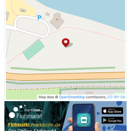
Map data ©
OpenStreetMap
contributors,
CC-BY-SA