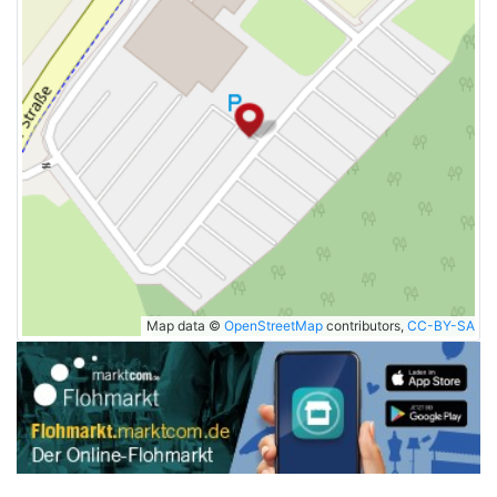
Map data ©
OpenStreetMap
contributors,
CC-BY-SA