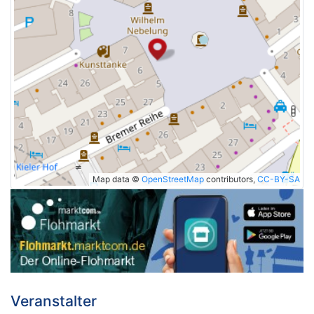
Map data ©
OpenStreetMap
contributors,
CC-BY-SA
Veranstalter