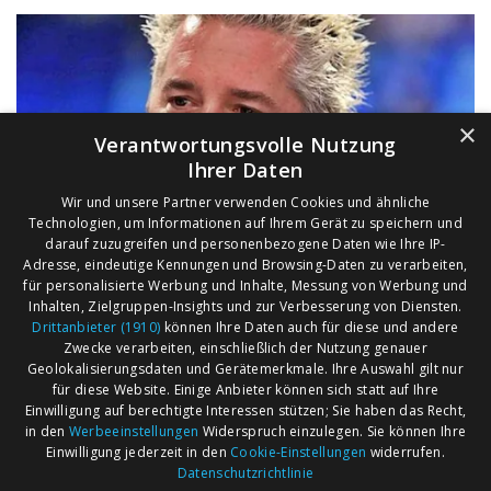
×
Verantwortungsvolle Nutzung
Ihrer Daten
Wir und unsere Partner verwenden Cookies und ähnliche
Technologien, um Informationen auf Ihrem Gerät zu speichern und
darauf zuzugreifen und personenbezogene Daten wie Ihre IP-
Adresse, eindeutige Kennungen und Browsing-Daten zu verarbeiten,
für personalisierte Werbung und Inhalte, Messung von Werbung und
Inhalten, Zielgruppen-Insights und zur Verbesserung von Diensten.
Drittanbieter (1910)
können Ihre Daten auch für diese und andere
Zwecke verarbeiten, einschließlich der Nutzung genauer
Geolokalisierungsdaten und Gerätemerkmale. Ihre Auswahl gilt nur
für diese Website. Einige Anbieter können sich statt auf Ihre
Einwilligung auf berechtigte Interessen stützen; Sie haben das Recht,
AGB
Märkte nach Bundesländern
in den
Werbeeinstellungen
Widerspruch einzulegen. Sie können Ihre
Impressum
Märkte nach PLZ
Einwilligung jederzeit in den
Cookie-Einstellungen
widerrufen.
Datenschutzrichtlinie
Datenschutz
Märkte nach Umkreis